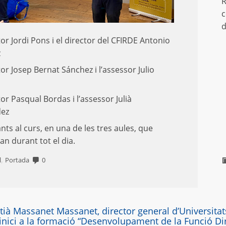
R
c
d
tor Jordi Pons i el director del CFIRDE Antonio
z
tor Josep Bernat Sánchez i l’assessor Julio
tor Pasqual Bordas i l’assessor Julià
ez
nts al curs, en una de les tres aules, que
an durant tot el dia.
,
l
Portada
0
tià Massanet Massanet, director general d’Universitat
inici a la formació “Desenvolupament de la Funció Dire