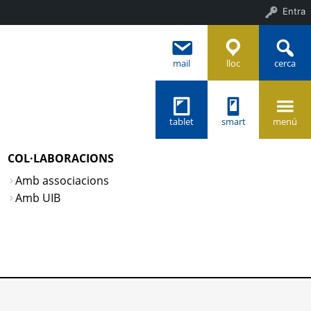
Entra
mail
lloc
cerca
tablet
smart
menú
COL·LABORACIONS
Amb associacions
Amb UIB