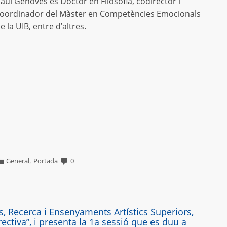
aül Genovés és Doctor en Filosofia, codirector i
oordinador del Màster en Competències Emocionals
e la UIB, entre d’altres.
,
General
Portada
0
s, Recerca i Ensenyaments Artístics Superiors,
ctiva”, i presenta la 1a sessió que es duu a