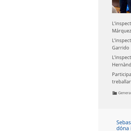
L’inspec
Márque
L’inspec
Garrido
L’inspec
Hernànd
Participa
treballar
Genera
Sebas
dóna 