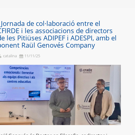
I Jornada de col·laboració entre el
CFIRDE i les associacions de directors
de les Pitiüses ADIPEF i ADESPI, amb el
ponent Raül Genovés Company
catalina
11/11/25