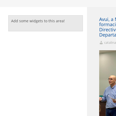
Avui, a
Add some widgets to this area!
formaci
Directi
Departa
catalin